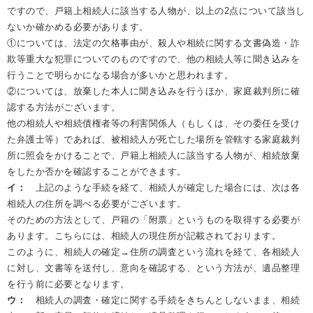
ですので、戸籍上相続人に該当する人物が、以上の2点について該当し
ないか確かめる必要があります。
①については、法定の欠格事由が、殺人や相続に関する文書偽造・詐
欺等重大な犯罪についてのものですので、他の相続人等に聞き込みを
行うことで明らかになる場合が多いかと思われます。
②については、放棄した本人に聞き込みを行うほか、家庭裁判所に確
認する方法がございます。
他の相続人や相続債権者等の利害関係人（もしくは、その委任を受け
た弁護士等）であれば、被相続人が死亡した場所を管轄する家庭裁判
所に照会をかけることで、戸籍上相続人に該当する人物が、相続放棄
をしたか否かを確認することができます。
イ：
上記のような手続を経て、相続人が確定した場合には、次は各
相続人の住所を調べる必要がございます。
そのための方法として、戸籍の「附票」というものを取得する必要が
あります。こちらには、相続人の現住所が記載されております。
このように、相続人の確定→住所の調査という流れを経て、各相続人
に対し、文書等を送付し、意向を確認する、という方法が、遺品整理
を行う前に必要となります。
ウ：
相続人の調査・確定に関する手続をきちんとしないまま、相続