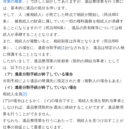
理業の概要」
）で詳しく紹介してありますが、遺品整理業を行う際に
は、基本的に遺品の処分を伴います。
そして、人（被相続人）が死亡した時点で相続が開始し（民法882
条）、被相続人の財産に属していた一切の権利義務を相続人が承継す
ることになりますので（民法896条）、遺品の所有権等については相
続人が承継することとなります。
また、相続人が複数いると、相続財産は共有となります（民法898
条）。この場合に、遺産分割手続
[1]
がなされると、遺品は特定の人物
に帰属することとなります。
したがいまして、遺品整理業の依頼者（契約の締結当事者）として
は、以下のとおりとなります。
（ア）遺産分割手続が終了している場合
分割手続により遺品の帰属先に指定された者（複数人の場合もある）
（イ）遺産分割手続が終了していない場合
相続人全員
[2]
(ア)の場合はともかく、(イ)の場合ですと、相続人全員を契約当事者と
しなければ、遺品整理契約を適法に締結することができず、遺品整理
業を行うことができません。
すなわち、遺品整理業を行うにあたって、相続人を見つけ出すことが
仕事の前提として重要となります。