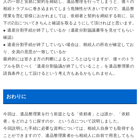
人の一部と安易に契約を締結し、遺品整理を行ってしまうと、後々の
相続トラブルに巻き込まれてしまう危険性が大きいですので、遺品整
理業を営む皆様におかれましては、依頼者と契約を締結する前に、以
下の2点についてきちんと確認を取るようにして頂ければと思います。
● 遺産分割手続が終了しているか（遺産分割協議書等を見せてもらい
確認）
● 遺産分割手続が終了していない場合は、相続人の所在が確定してお
り、全員の意思が一致しているか
最終的には皆さま方の判断によるところとはなりますが、後々のトラ
ブルを防ぐべく「遺産分割協議が終了していること」を遺品整理業の
請負条件として設けるという考え方もあるかもしれません。
おわりに
今回は、遺品整理業を行う前提となる「依頼者」とは誰か、「依頼
者」をどのように探すのか、という点について説明しました。
今回説明した手続に必要な資料については、相続人自身でも取得する
ことができますので、遺品整理業者から相続人に自前で用意してもら