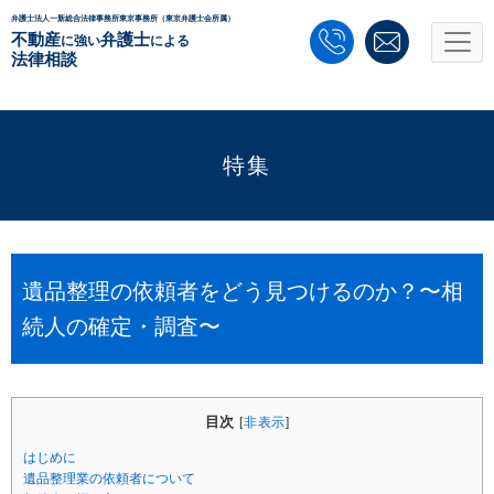
弁護士法人一新総合法律事務所東京事務所（東京弁護士会所属）
不動産
弁護士
に強い
による
法律相談
特集
遺品整理の依頼者をどう見つけるのか？〜相
続人の確定・調査〜
目次
[
非表示
]
はじめに
遺品整理業の依頼者について