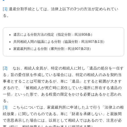
[1]
遺産分割手続としては、法律上以下の3つの方法が定められてい
る。
遺言による分割方法の指定（指定分割：民法908条）
共同相続人間の協議による分割（協議分割：民法907条1項）
家庭裁判所による分割（審判分割：民法907条2項）
[2]
なお、相続人全員が、特定の相続人に対し「遺品の処分を一任す
る」旨の委任状を作成している場合には、特定の相続人のみを契約当
事者とすることは可能であるが、単に「遺品」とすると範囲が大きす
ぎるので、「被相続人が死亡時に居住していた場所に所在する遺品の
一切」といった形で、ある程度の限定をかける必要はあるかと思われ
る。
[3]
こちらについては、家庭裁判所に申述した上で行う「法律上の相
続放棄」に関してのものである。単に「財産を承継しない」と親族間
で意思表示した場合には、以前として相続人ではあるので、注意が必
要（特に、相続放棄をしたか否か本人に確認する際）。