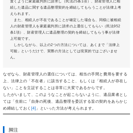
置くように家庭裁判所に請求し（民法25条1項）、財産管理人に相
続した遺品に関する遺品整理契約を締結してもらうことが法律上考
えられます。
また、相続人が不在であることが確定した場合も、同様に被相続
人の財産管理人を家庭裁判所に請求の上選任してもらい（民法952
条1項）、財産管理人に遺品整理の契約を締結してもらう事が法律
上可能です。
しかしながら、以上の2つの方法については、あくまで「法律上
可能」というだけで、実際の方法としては現実的ではございませ
ん。
なぜなら、財産管理人の選任については、相当の手間と費用を要する
上、法律上の「不在者」に該当すること、もしくは「相続人が存在し
ない」ことを立証することは非常に大変であるからです。
したがいまして、このようなことが起こらないように、遺品業者とし
ては「生前に『自身の死後、遺品整理を委託する旨の契約をあらかじ
め締結しておく
[4]
」といった方法が考えられます。
脚注