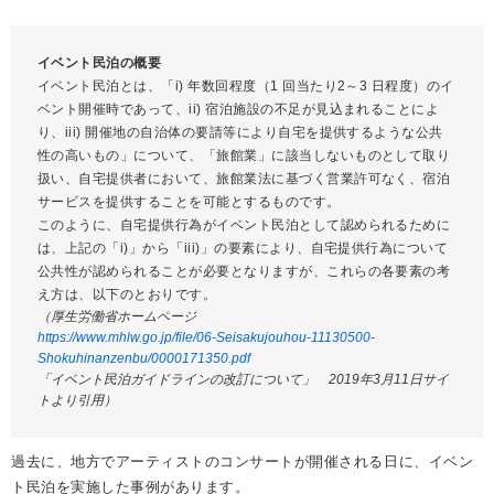
イベント民泊の概要
イベント民泊とは、「i) 年数回程度（1 回当たり2～3 日程度）のイ
ベント開催時であって、ii) 宿泊施設の不足が見込まれることによ
り、iii) 開催地の自治体の要請等により自宅を提供するような公共
性の高いもの」について、「旅館業」に該当しないものとして取り
扱い、自宅提供者において、旅館業法に基づく営業許可なく、宿泊
サービスを提供することを可能とするものです。
このように、自宅提供行為がイベント民泊として認められるために
は、上記の「i)」から「iii)」の要素により、自宅提供行為について
公共性が認められることが必要となりますが、これらの各要素の考
え方は、以下のとおりです。
（厚生労働省ホームページ
https://www.mhlw.go.jp/file/06-Seisakujouhou-11130500-
Shokuhinanzenbu/0000171350.pdf
「イベント民泊ガイドラインの改訂について」 2019年3月11日サイ
トより引用）
過去に、地方でアーティストのコンサートが開催される日に、イベン
ト民泊を実施した事例があります。