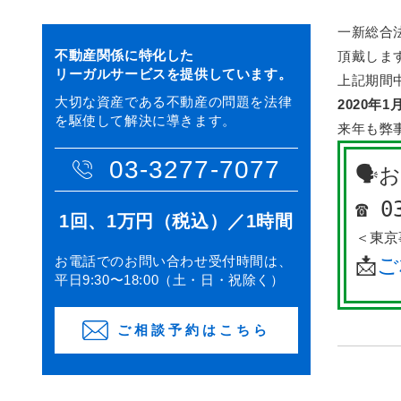
一新総合
不動産関係に特化した
頂戴しま
リーガルサービスを提供しています。
上記期間
大切な資産である不動産の問題を法律
2020年
を駆使して解決に導きます。
来年も弊
03-3277-7077
🗣
☎︎ 
1回、1万円（税込）／1時間
＜東京
お電話でのお問い合わせ受付時間は、
📩
ご
平日9:30〜18:00（土・日・祝除く）
ご相談予約はこちら