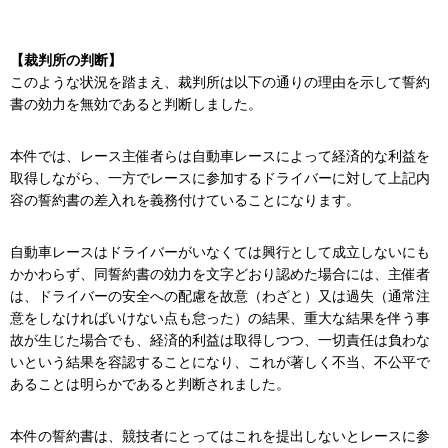
【裁判所の判断】
このような状況を踏まえ、裁判所は以下の通りの理由を示して誓約
書の効力を無効であると判断しました。
本件では、レース主催者らは自動車レースによって経済的な利益を
取得しながら、一方でレースに参加するドライバーに対して上記内
容の誓約書の差入れを義務付けていることになります。
自動車レースはドライバーがいなくては興行として成立しないにも
かかわらず、同誓約書の効力を文字どおり認めた場合には、主催者
は、ドライバーの安全への配慮を故意（わざと）又は過失（通常注
意をしなければいけない点も怠った）の結果、重大な結果を伴う事
故が生じた場合でも、経済的利益は取得しつつ、一切責任は負わな
いという結果を容認することになり、これが著しく不当、不公平で
あることは明らかであると判断されました。
本件の誓約書は、競技者にとってはこれを提出しないとレースに参