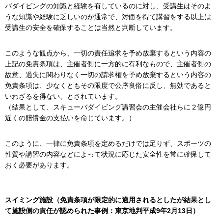
バダイビングの知識と経験を有しているのに対し、受講生はそのよ
うな知識や経験に乏しいのが通常で、対価を得て講習をする以上は
受講生の安全を確保することは当然と判断しています。
このような観点から、一切の責任追求を予め放棄するという内容の
上記の免責条項は、主催者側に一方的に有利なもので、主催者側の
故意、過失に関わりなく一切の請求権を予め放棄するという内容の
免責条項は、少なくともその限度で公序良俗に反し、無効であると
いわざるを得ない、とされています。
（結果として、スキューバダイビング講習会の主催会社らに２億円
近くの賠償金の支払いを命じています。）
このように、一律に免責条項を定めるだけでは足りず、スポーツの
性質や講習の内容などによって状況に応じた安全性を常に確保して
おく必要があります。
スイミング施設（免責条項が限定的に適用されるとしたが結果とし
て施設側の責任が認められた事例：東京地判平成9年2月13日）