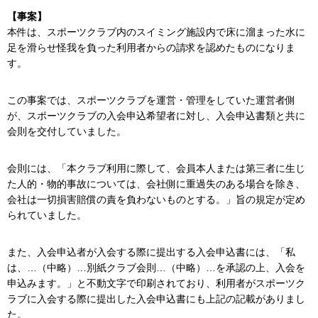
【事案】
本件は、スポーツクラブ内のスイミング施設内で床に溜まった水に
足を滑らせ怪我を負った利用者からの請求を認めたものになりま
す。
この事案では、スポーツクラブを運営・管理をしていた運営者側
が、スポーツクラブの入会申込希望者に対し、入会申込書類と共に
会則を交付していました。
会則には、「本クラブ利用に際して、会員本人または第三者に生じ
た人的・物的事故については、会社側に重過失のある場合を除き、
会社は一切損害賠償の責を負わないものとする。」旨の規定が定め
られていました。
また、入会申込者が入会する際に提出する入会申込書には、「私
は、…（中略）…別紙クラブ会則…（中略）…を承認の上、入会を
申込みます。」と不動文字で印刷されており、利用者がスポーツク
ラブに入会する際に提出した入会申込書にも上記の記載がありまし
た。