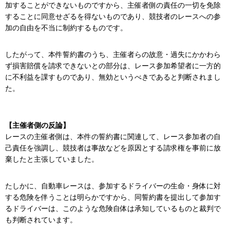
加することができないものですから、主催者側の責任の一切を免除
することに同意せざるを得ないものであり、競技者のレースへの参
加の自由を不当に制約するものです。
したがって、本件誓約書のうち、主催者らの故意・過失にかかわら
ず損害賠償を請求できないとの部分は、レース参加希望者に一方的
に不利益を課すものであり、無効というべきであると判断されまし
た。
【主催者側の反論】
レースの主催者側は、本件の誓約書に関連して、レース参加者の自
己責任を強調し、競技者は事故などを原因とする請求権を事前に放
棄したと主張していました。
たしかに、自動車レースは、参加するドライバーの生命・身体に対
する危険を伴うことは明らかですから、同誓約書を提出して参加す
るドライバーは、このような危険自体は承知しているものと裁判で
も判断されています。