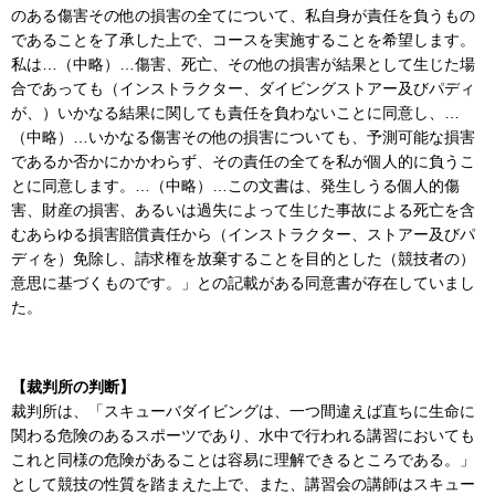
のある傷害その他の損害の全てについて、私自身が責任を負うもの
であることを了承した上で、コースを実施することを希望します。
私は…（中略）…傷害、死亡、その他の損害が結果として生じた場
合であっても（インストラクター、ダイビングストアー及びパディ
が、）いかなる結果に関しても責任を負わないことに同意し、…
（中略）…いかなる傷害その他の損害についても、予測可能な損害
であるか否かにかかわらず、その責任の全てを私が個人的に負うこ
とに同意します。…（中略）…この文書は、発生しうる個人的傷
害、財産の損害、あるいは過失によって生じた事故による死亡を含
むあらゆる損害賠償責任から（インストラクター、ストアー及びパ
ディを）免除し、請求権を放棄することを目的とした（競技者の）
意思に基づくものです。」との記載がある同意書が存在していまし
た。
【裁判所の判断】
裁判所は、「スキューバダイビングは、一つ間違えば直ちに生命に
関わる危険のあるスポーツであり、水中で行われる講習においても
これと同様の危険があることは容易に理解できるところである。」
として競技の性質を踏まえた上で、また、講習会の講師はスキュー