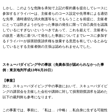
しかし、このような危険を承知で上記の誓約書を提出してレースに
参加するドライバーは、主催者らのコース設定や先導車による適切
な先導、適時適切な消火救護等をしてもらうことを前提に、主催者
にとっては防ぎようがなかった事故の発生に限って自己責任を認識
しているにすぎないというべきであって、これを超えて、主催者ら
の故意・過失に基づいて発生した事故についてまでレースに参加す
るドライバーが損害賠償請求権を放棄する意思を有しているとみな
しているとする主催者側の主張は認められませんでした。
スキューバダイビング中の事故（免責条項が認められなかった事
例：東京地判平成13年6月20日）
【事案】
次に、スキューバダイビング中の事故において、スキューバダイビ
ングの講習会を主催した会社や講師に対して損害賠償請求を認めた
以下の裁判例も参考になります。
この事案では、事前に、「私は…（中略）…私自身に生ずる可能性