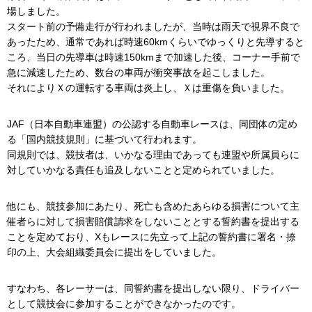
場しました。
スタート前の予備走行が行われましたが、当時は雨天で視界不良で
あったため、通常であれば時速60kmくらいでゆっくりと先導すると
ころ、当日の先導車は時速150kmまで加速した後、コーナー手前で
急に減速したため、数台の車両が衝突事故を起こしました。
それによりＸの運転する車両は炎上し、Ｘは重傷を負いました。
JAF（日本自動車連盟）の公認する自動車レースは、同団体の定め
る「国内競技規則」に基づいて行われます。
同規則では、競技者は、いかなる理由であっても連盟や所属員らに
対していかなる責任も追及しないことと定められていました。
他にも、競技参加にあたり、死亡も含めたあらゆる損害について主
催者らに対して損害賠償請求をしないこととする誓約書を提出する
ことを定めており、Xもレースに先立って上記の誓約書に署名・捺
印の上、大会組織委員会に提出をしていました。
すなわち、各レーサーは、同誓約書を提出しない限り、ドライバー
として競技会に参加することができなかったのです。