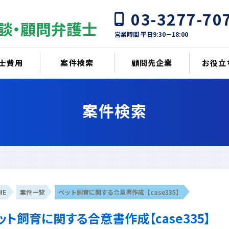
03-3277-70
談・顧問弁護士
営業時間 平日9:30－18:00
士費用
案件検索
顧問先企業
お役立
案件検索
ME
案件一覧
ペット飼育に関する合意書作成【case335】
ット飼育に関する合意書作成【case335】