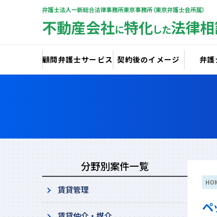
弁護士法人一新総合法律事務所東京事務所（東京弁護士会所属）
不動産会社
特化
法律相
に
した
顧問弁護士サービス
契約後のイメージ
弁護
分野別案件一覧
HO
賃貸管理
ペ
賃貸仲介・媒介