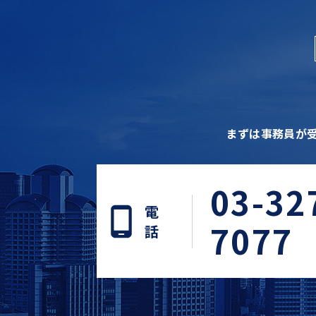
まずは事務員が
03-32
電
7077
話