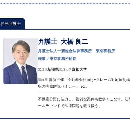
担当弁護士
弁護士 大橋 良二
弁護士法人一新総合法律事務所 東京事務所
理事／東京事務所所長
新潟県
京都大学
出身地
出身大学
弊所主催「不動産会社向け♦︎クレーム対応体制
講師歴
収の実務解説セミナー」 etc.
不動産分野に注力し、複雑な案件も数多くこなす。法
ールラウンドで法律問題を取り扱う。