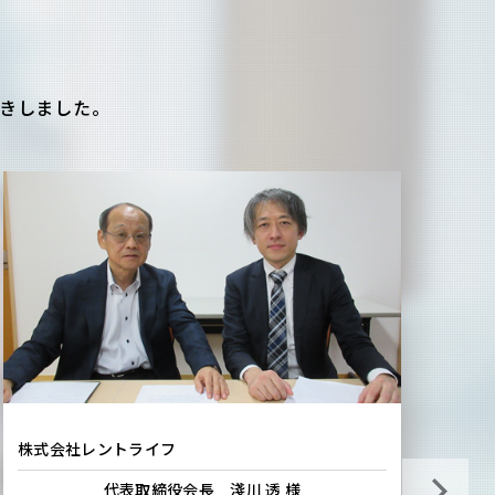
きしました。
株式会社レントライフ
株
代表取締役会長 淺川 透 様