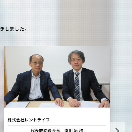
きしました。
株式会社レントライフ
株
代表取締役会長 淺川 透 様