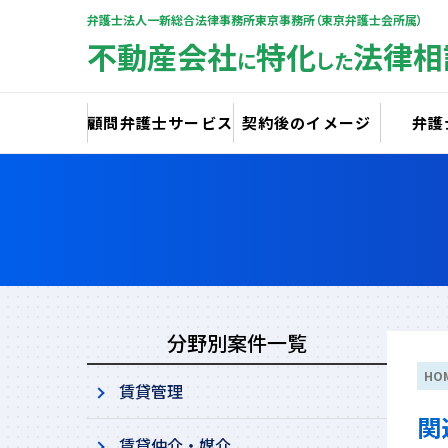
弁護士法人一新総合法律事務所東京事務所（東京弁護士会所属）
不動産会社
特化
法律相
に
した
顧問弁護士サービス
契約後のイメージ
弁護
分野別案件一覧
HO
賃貸管理
関
賃貸仲介・媒介