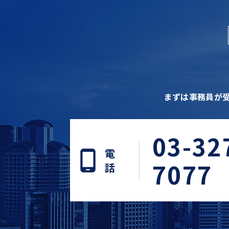
まずは事務員が
03-32
電
7077
話